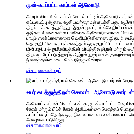
முன்-சுடப்பட்ட கார்பன் ஆனோடு
அலுமினிய மின்பகுப்புச் செயல்பாட்டில் ஆனோடு கார்பன்
கட்டமைப்பு ஆதரவு ஆகியவற்றை உள்ளடக்கியது. ஆனோடு க
திறம்படக் கடத்துகிறது. இதன்மூலம், மின்வேதியியல் 
ஒடுக்க வினைகளில் பங்கேற்க ஆனோடுகளாகச் செயல்படுகி
பாயும் எலக்ட்ரான்களை வெளியிடுகின்றன. இது, அலுமி
தொகுதி மின்பகுப்புக் கலத்தில் ஒரு குறிப்பிட்ட கட்ட
மின்பகுப்பு அலுமினியத்தின் உற்பத்தித் திறன் மற்றும்
திறனை மேம்படுத்தவும், ஆற்றல் நுகர்வைக் குறைக்கவும
நிலைத்தன்மையை மேம்படுத்துகின்றன.
விசாரணை
விவரம்
உயர் கடத்துத்திறன் கொண்ட ஆனோடு கார்பன
ஆனோட் கார்பன் பிளாக் என்பது, முன்-சுடப்பட்ட அலுமி
கோக் மற்றும் பிட்ச் கோக் ஆகியவற்றை மொத்தப் பொருள
சுடப்பட்டிருப்பதோடு, ஒரு நிலையான வடிவவியலையும் க
அழைக்கப்படுகிறது.
விசாரணை
விவரம்