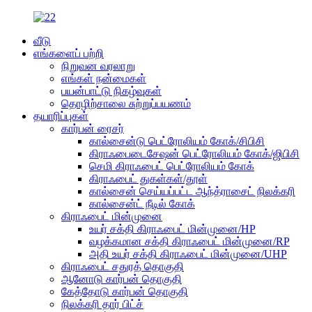
வீடு
எங்களைப் பற்றி
நிறுவன வரலாறு
எங்கள் நன்மைகள்
பயன்பாட்டு நிகழ்வுகள்
தொழிற்சாலை சுற்றுப்பயணம்
தயாரிப்புகள்
கார்பன் ரைசர்
கால்சைன்டு பெட்ரோலியம் கோக்/சிபிசி
கிராஃபைடைசேஷன் பெட்ரோலியம் கோக்/ஜிபிசி
செமி கிராஃபைட் பெட்ரோலியம் கோக்
கிராஃபைட் துகள்கள்/தூள்
கால்சைன் செய்யப்பட்ட ஆந்த்ராசைட் நிலக்கரி
கால்சைன்ட் நீடில் கோக்
கிராஃபைட் மின்முனை
உயர் சக்தி கிராஃபைட் மின்முனை/HP
வழக்கமான சக்தி கிராஃபைட் மின்முனை/RP
அதி உயர் சக்தி கிராஃபைட் மின்முனை/UHP
கிராஃபைட் சதுரத் தொகுதி
ஆனோடு கார்பன் தொகுதி
கேத்தோடு கார்பன் தொகுதி
நிலக்கரி தார் பிட்ச்