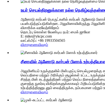
உயர் செயல்திறனுக்கான நல்ல நெகிழ்வுத்தன்
ஆனோடு கார்பன் பொருட்களில் கார்பன் ஆனோடு பிளாக்
பயன்படுத்தப்படுகின்றன. அலுமினாவிலிருந்து அலுமினி
விசாரிக்க வரவேற்கிறோம்
தொடர்பு கொள்ள வேண்டிய நபர்: மைக் ஜாவோ
E: mike@ykcpc.com
வாட்ஸ்அப்: +86 19933504565
விசாரணை
விவரம்
சீனாவில் ஆனோடு கார்பன் பிளாக் உற்பத்தியாள
அலுமினியம் உருக்குதலில் மின்பகுப்பு செயல்முறைக
வெப்பநிலை மற்றும் அரிக்கும் சூழல்கள் உட்பட, உரு
சிறந்த மின் கடத்துத்திறன் மற்றும் வெப்ப நிலைத்
குறைந்த நுகர்வு விகிதங்களுக்காகவும் அறியப்படுகின்
உற்பத்தித்திறனுடனும் வைத்திருக்க, நம்பகமான மற்
விசாரணை
விவரம்