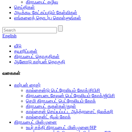
கிராஃபைட் கழிவு
செய்திகள்
அடிக்கடி கேட்கப்படும் கேள்விகள்
எங்களைத் தொடர்பு கொள்ளுங்கள்
English
வீடு
தயாரிப்புகள்
கிராஃபைட் தொகுதிகள்
ஆனோடு கார்பன் தொகுதி
வகைகள்
கார்பன் ரைசர்
கால்சைன்டு பெட்ரோலியம் கோக்/சிபிசி
கிராஃபைடைசேஷன் பெட்ரோலியம் கோக்/ஜிபிசி
செமி கிராஃபைட் பெட்ரோலியம் கோக்
கிராஃபைட் துகள்கள்/தூள்
கால்சைன் செய்யப்பட்ட ஆந்த்ராசைட் நிலக்கரி
கால்சைன்ட் நீடில் கோக்
கிராஃபைட் மின்முனை
உயர் சக்தி கிராஃபைட் மின்முனை/HP