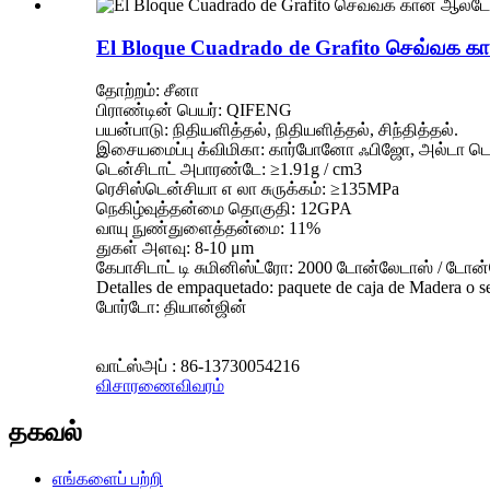
El Bloque Cuadrado de Grafito செவ்வக 
தோற்றம்: சீனா
பிராண்டின் பெயர்: QIFENG
பயன்பாடு: நிதியளித்தல், நிதியளித்தல், சிந்தித்தல்.
இசையமைப்பு க்விமிகா: கார்போனோ ஃபிஜோ, அல்டா டென்
டென்சிடாட் அபாரண்டே: ≥1.91g / cm3
ரெசிஸ்டென்சியா எ லா சுருக்கம்: ≥135MPa
நெகிழ்வுத்தன்மை தொகுதி: 12GPA
வாயு நுண்துளைத்தன்மை: 11%
துகள் அளவு: 8-10 μm
கேபாசிடாட் டி சுமினிஸ்ட்ரோ: 2000 டோன்லேடாஸ் / டோன
Detalles de empaquetado: paquete de caja de Madera o se
போர்டோ: தியான்ஜின்
வாட்ஸ்அப் : 86-13730054216
விசாரணை
விவரம்
தகவல்
எங்களைப் பற்றி