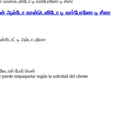
கான் ஆல்டோ கான்டெனிடோ டி கார்போனோ டி சீனா
சிடாட் டி அல்டா புரேசா
்லேடாஸ் போர் மெஸ்
 puede empaquetar según la solicitud del cliente