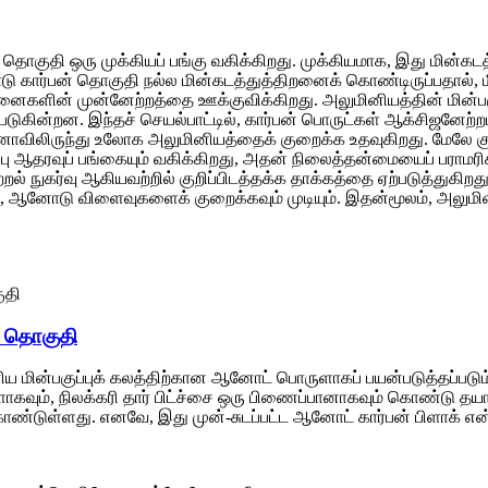
 தொகுதி ஒரு முக்கியப் பங்கு வகிக்கிறது. முக்கியமாக, இது மின்கடத
ார்பன் தொகுதி நல்ல மின்கடத்துத்திறனைக் கொண்டிருப்பதால், மின்
வினைகளின் முன்னேற்றத்தை ஊக்குவிக்கிறது. அலுமினியத்தின் மின்பக
ன்றன. இந்தச் செயல்பாட்டில், கார்பன் பொருட்கள் ஆக்சிஜனேற்றம்
னாவிலிருந்து உலோக அலுமினியத்தைக் குறைக்க உதவுகிறது. மேலே கு
மைப்பு ஆதரவுப் பங்கையும் வகிக்கிறது, அதன் நிலைத்தன்மையைப் பராம
 ஆற்றல் நுகர்வு ஆகியவற்றில் குறிப்பிடத்தக்க தாக்கத்தை ஏற்படுத்த
், ஆனோடு விளைவுகளைக் குறைக்கவும் முடியும். இதன்மூலம், அலுமினிய
் தொகுதி
னிய மின்பகுப்புக் கலத்திற்கான ஆனோட் பொருளாகப் பயன்படுத்தப்படும்
ாகவும், நிலக்கரி தார் பிட்ச்சை ஒரு பிணைப்பானாகவும் கொண்டு தயா
ொண்டுள்ளது. எனவே, இது முன்-சுடப்பட்ட ஆனோட் கார்பன் பிளாக் என்